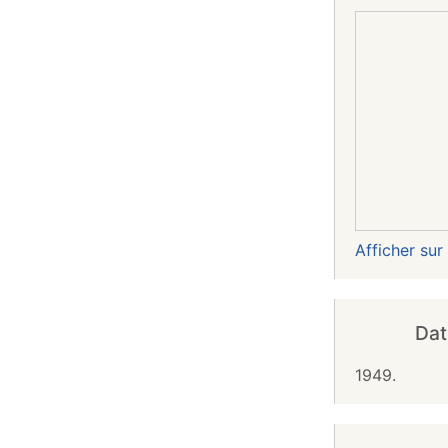
Afficher su
Dat
1949.