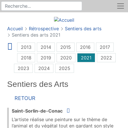
Rechercher
Recherche sur le site
Accueil
Rétrospective
Sentiers des arts
Sentiers des arts 2021
2013
2014
2015
2016
2017
2018
2019
2020
2021
2022
2023
2024
2025
Sentiers des Arts
Retour
Situer
Saint-Sorlin-de-Conac
L’artiste réalise une peinture sur le thème de
l’animal et du végétal tout en gardant son style