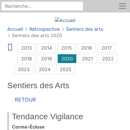
Rechercher
Recherche sur le site
Accueil
Rétrospective
Sentiers des arts
Sentiers des arts 2020
2013
2014
2015
2016
2017
2018
2019
2020
2021
2022
2023
2024
2025
Sentiers des Arts
Retour
Tendance Vigilance
Corme‑Écluse