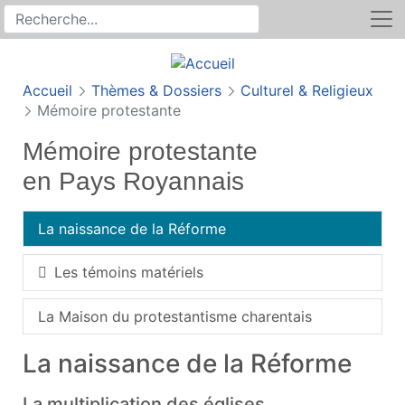
Rechercher
Recherche sur le site
Accueil
Thèmes & Dossiers
Culturel & Religieux
Mémoire protestante
Mémoire protestante
en Pays Royannais
La naissance de la Réforme
Les témoins matériels
La Maison du protestantisme charentais
La naissance de la Réforme
La multiplication des églises