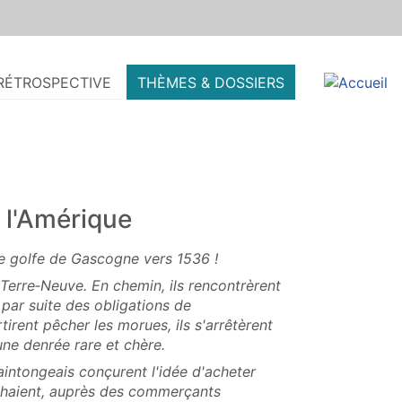
RÉTROSPECTIVE
THÈMES & DOSSIERS
 l'Amérique
le golfe de Gascogne vers 1536 !
Terre‑Neuve. En chemin, ils rencontrèrent
par suite des obligations de
artirent pêcher les morues, ils s'arrêtèrent
 une denrée rare et chère.
intongeais conçurent l'idée d'acheter
rchaient, auprès des commerçants