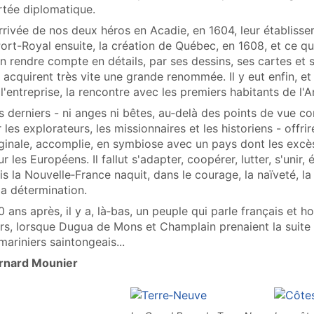
rtée diplomatique.
rrivée de nos deux héros en Acadie, en 1604, leur établisse
ort-Royal ensuite, la création de Québec, en 1608, et ce qu
n rendre compte en détails, par ses dessins, ses cartes et se
 acquirent très vite une grande renommée. Il y eut enfin, 
l'entreprise, la rencontre avec les premiers habitants de l
 derniers - ni anges ni bêtes, au‑delà des points de vue c
 les explorateurs, les missionnaires et les historiens - offr
ginale, accomplie, en symbiose avec un pays dont les excès
r les Européens. Il fallut s'adapter, coopérer, lutter, s'un
s la Nouvelle‑France naquit, dans le courage, la naïveté, l
la détermination.
 ans après, il y a, là‑bas, un peuple qui parle français et 
urs, lorsque Dugua de Mons et Champlain prenaient la suit
mariniers saintongeais...
rnard Mounier