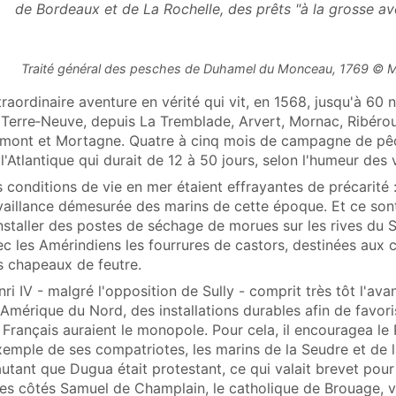
de Bordeaux et de La Rochelle, des prêts "à la grosse ave
Traité général des pesches de Duhamel du Monceau, 1769 © M
raordinaire aventure en vérité qui vit, en 1568, jusqu'à 60 
 Terre‑Neuve, depuis La Tremblade, Arvert, Mornac, Ribérou
lmont et Mortagne. Quatre à cinq mois de campagne de pê
l'Atlantique qui durait de 12 à 50 jours, selon l'humeur des 
 conditions de vie en mer étaient effrayantes de précarité 
 vaillance démesurée des marins de cette époque. Et ce sont
nstaller des postes de séchage de morues sur les rives du S
c les Amérindiens les fourrures de castors, destinées aux c
s chapeaux de feutre.
ri IV - malgré l'opposition de Sully - comprit très tôt l'avan
 Amérique du Nord, des installations durables afin de favor
 Français auraient le monopole. Pour cela, il encouragea l
xemple de ses compatriotes, les marins de la Seudre et de 
utant que Dugua était protestant, ce qui valait brevet pour
ses côtés Samuel de Champlain, le catholique de Brouage, va