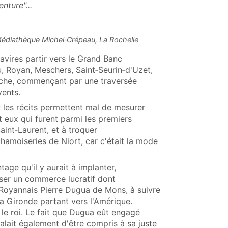
nture"...
édiathèque Michel‑Crépeau, La Rochelle
navires partir vers le Grand Banc
, Royan, Meschers, Saint‑Seurin‑d'Uzet,
che, commençant par une traversée
vents.
: les récits permettent mal de mesurer
 eux qui furent parmi les premiers
aint‑Laurent, et à troquer
hamoiseries de Niort, car c'était la mode
tage qu'il y aurait à implanter,
iser un commerce lucratif dont
e Royannais Pierre Dugua de Mons, à suivre
la Gironde partant vers l'Amérique.
 le roi. Le fait que Dugua eût engagé
lait également d'être compris à sa juste