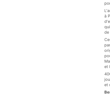
po
L'a
à P
d'e
qui
de 
Ces
par
ori
pou
Mai
et 
400
jo
et 
Be