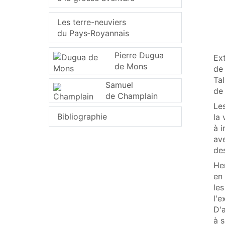
Les terre-neuviers
du Pays‑Royannais
Pierre Dugua
Ext
de Mons
de
Ta
Samuel
de 
de Champlain
Les
Bibliographie
la
à i
ave
de
Hen
en
les
l'e
D'a
à 