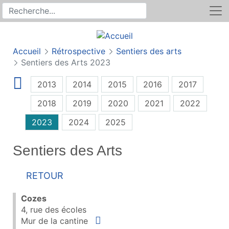
Rechercher
Recherche sur le site
Accueil
Rétrospective
Sentiers des arts
Sentiers des Arts 2023
2013
2014
2015
2016
2017
2018
2019
2020
2021
2022
2023
2024
2025
Sentiers des Arts
Retour
Cozes
4, rue des écoles
Situer
Mur de la cantine