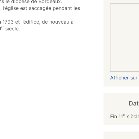
ns le diocèse de Bordeaux.
l’église est saccagée pendant les
1793 et l’édifice, de nouveau à
e
9
siècle.
Afficher su
Dat
e
Fin 11
siècl