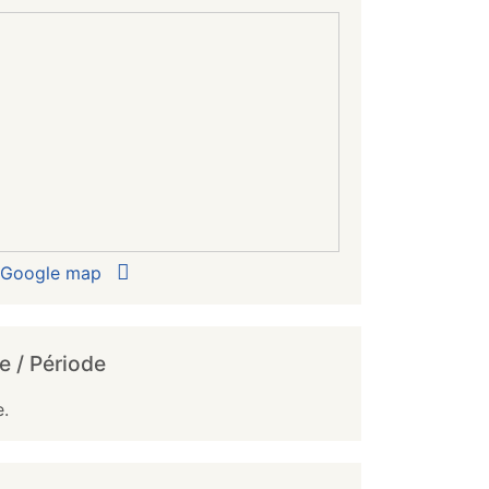
r Google map
e / Période
e.