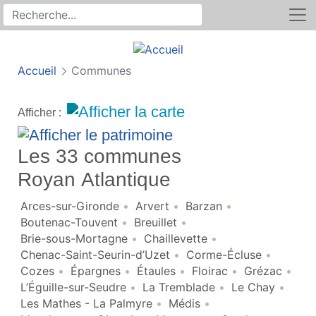
Rechercher
Recherche sur le site
Accueil
Communes
Afficher :
Les 33 communes
Royan Atlantique
Arces-sur-Gironde
Arvert
Barzan
Boutenac-Touvent
Breuillet
Brie-sous-Mortagne
Chaillevette
Chenac-Saint-Seurin-d’Uzet
Corme-Écluse
Cozes
Épargnes
Étaules
Floirac
Grézac
L’Éguille-sur-Seudre
La Tremblade
Le Chay
Les Mathes - La Palmyre
Médis