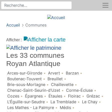
Rechercher
Recherche sur le site
Accueil
Communes
Afficher :
Les 33 communes
Royan Atlantique
Arces-sur-Gironde
Arvert
Barzan
Boutenac-Touvent
Breuillet
Brie-sous-Mortagne
Chaillevette
Chenac-Saint-Seurin-d’Uzet
Corme-Écluse
Cozes
Épargnes
Étaules
Floirac
Grézac
L’Éguille-sur-Seudre
La Tremblade
Le Chay
Les Mathes - La Palmyre
Médis