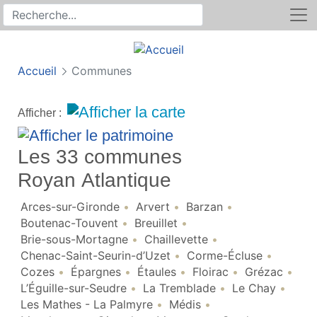
Rechercher
Recherche sur le site
Accueil
Communes
Afficher :
Les 33 communes
Royan Atlantique
Arces-sur-Gironde
Arvert
Barzan
Boutenac-Touvent
Breuillet
Brie-sous-Mortagne
Chaillevette
Chenac-Saint-Seurin-d’Uzet
Corme-Écluse
Cozes
Épargnes
Étaules
Floirac
Grézac
L’Éguille-sur-Seudre
La Tremblade
Le Chay
Les Mathes - La Palmyre
Médis