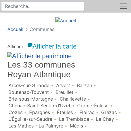
Rechercher
Recherche sur le site
Accueil
Communes
Afficher :
Les 33 communes
Royan Atlantique
Arces-sur-Gironde
Arvert
Barzan
Boutenac-Touvent
Breuillet
Brie-sous-Mortagne
Chaillevette
Chenac-Saint-Seurin-d’Uzet
Corme-Écluse
Cozes
Épargnes
Étaules
Floirac
Grézac
L’Éguille-sur-Seudre
La Tremblade
Le Chay
Les Mathes - La Palmyre
Médis