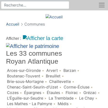
Rechercher
Recherche sur le site
Accueil
Communes
Afficher :
Les 33 communes
Royan Atlantique
Arces-sur-Gironde
Arvert
Barzan
Boutenac-Touvent
Breuillet
Brie-sous-Mortagne
Chaillevette
Chenac-Saint-Seurin-d’Uzet
Corme-Écluse
Cozes
Épargnes
Étaules
Floirac
Grézac
L’Éguille-sur-Seudre
La Tremblade
Le Chay
Les Mathes - La Palmyre
Médis