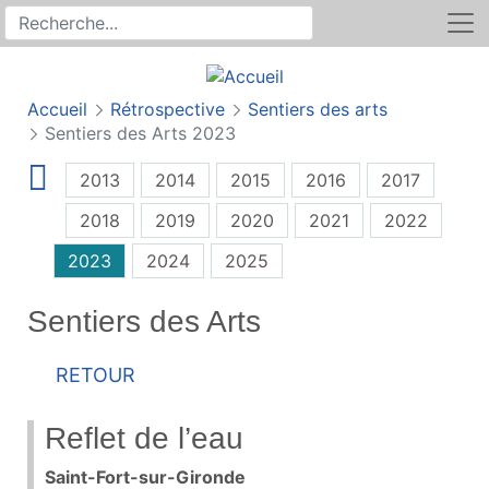
Rechercher
Recherche sur le site
Accueil
Rétrospective
Sentiers des arts
Sentiers des Arts 2023
2013
2014
2015
2016
2017
2018
2019
2020
2021
2022
2023
2024
2025
Sentiers des Arts
Retour
Reflet de l’eau
Saint-Fort-sur-Gironde