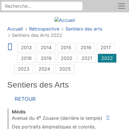
Rechercher
Recherche sur le site
Accueil
Rétrospective
Sentiers des arts
Sentiers des Arts 2022
2013
2014
2015
2016
2017
2018
2019
2020
2021
2022
2023
2024
2025
Sentiers des Arts
Retour
Médis
e
Situer
Avenue du 4
Zouave (derrière le temple)
Des portraits énigmatiques et colorés,