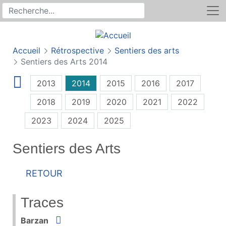
Rechercher
Recherche sur le site
Accueil
Rétrospective
Sentiers des arts
Sentiers des Arts 2014
2013
2014
2015
2016
2017
2018
2019
2020
2021
2022
2023
2024
2025
Sentiers des Arts
Retour
Traces
Situer
Barzan