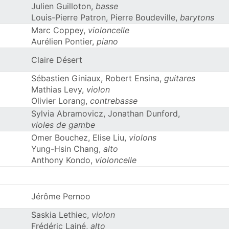
Julien Guilloton,
basse
Louis-Pierre Patron, Pierre Boudeville,
barytons
Marc Coppey,
violoncelle
Aurélien Pontier,
piano
Claire Désert
Sébastien Giniaux, Robert Ensina,
guitares
Mathias Levy,
violon
Olivier Lorang,
contrebasse
Sylvia Abramovicz, Jonathan Dunford,
violes de gambe
Omer Bouchez, Elise Liu,
violons
Yung-Hsin Chang,
alto
Anthony Kondo,
violoncelle
Jérôme Pernoo
Saskia Lethiec,
violon
Frédéric Lainé,
alto