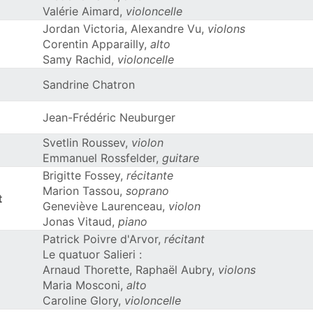
Valérie Aimard,
violoncelle
Jordan Victoria, Alexandre Vu,
violons
Corentin Apparailly,
alto
Samy Rachid,
violoncelle
Sandrine Chatron
Jean-Frédéric Neuburger
Svetlin Roussev,
violon
Emmanuel Rossfelder,
guitare
Brigitte Fossey,
récitante
Marion Tassou,
soprano
t
Geneviève Laurenceau,
violon
Jonas Vitaud,
piano
Patrick Poivre d'Arvor,
récitant
Le quatuor Salieri :
Arnaud Thorette, Raphaël Aubry,
violons
Maria Mosconi,
alto
Caroline Glory,
violoncelle