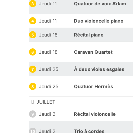
Jeudi 11
Quatuor de voix A’dam
3
Jeudi 11
Duo violoncelle piano
4
Jeudi 18
Récital piano
5
Jeudi 18
Caravan Quartet
6
Jeudi 25
À deux violes esgales
7
Jeudi 25
Quatuor Hermès
8
JUILLET
Jeudi 2
Récital violoncelle
9
Jeudi 2
Trio à cordes
10