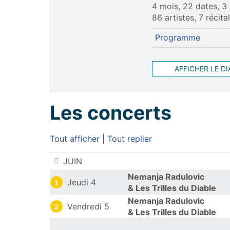
4 mois, 22 dates, 3
86 artistes, 7 récita
Programme
AFFICHER LE D
Les concerts
Tout afficher
|
Tout replier
Les concerts
JUIN
Nemanja Radulovic
Jeudi 4
1
& Les Trilles du Diable
Nemanja Radulovic
Vendredi 5
2
& Les Trilles du Diable