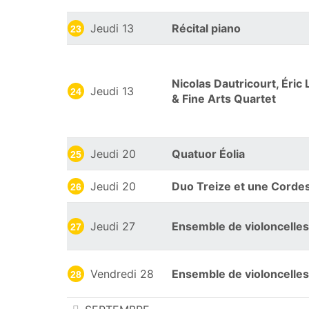
Jeudi 13
Récital piano
23
Nicolas Dautricourt, Éric
Jeudi 13
24
& Fine Arts Quartet
Jeudi 20
Quatuor Éolia
25
Jeudi 20
Duo Treize et une Corde
26
Jeudi 27
Ensemble de violoncelles
27
Vendredi 28
Ensemble de violoncelles
28