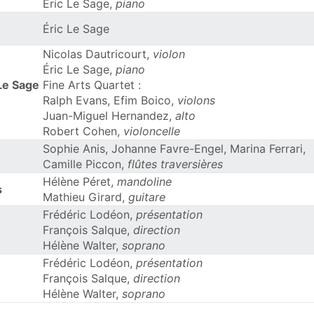
Éric Le Sage,
piano
Éric Le Sage
Nicolas Dautricourt,
violon
Éric Le Sage,
piano
 Le Sage
Fine Arts Quartet :
Ralph Evans, Efim Boico,
violons
Juan-Miguel Hernandez,
alto
Robert Cohen,
violoncelle
Sophie Anis, Johanne Favre-Engel, Marina Ferrari,
Camille Piccon,
flûtes traversières
Hélène Péret,
mandoline
s
Mathieu Girard,
guitare
Frédéric Lodéon,
présentation
François Salque,
direction
Hélène Walter,
soprano
Frédéric Lodéon,
présentation
François Salque,
direction
Hélène Walter,
soprano