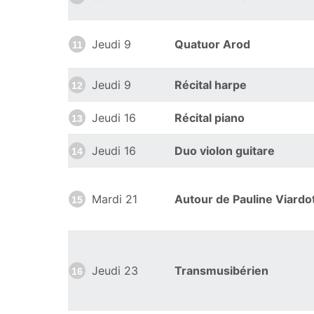
Jeudi 9
Quatuor Arod
11
Jeudi 9
Récital harpe
12
Jeudi 16
Récital piano
13
Jeudi 16
Duo violon guitare
14
Mardi 21
Autour de Pauline Viardo
15
Jeudi 23
Transmusibérien
16