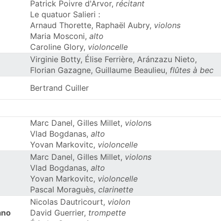
Patrick Poivre d'Arvor,
récitant
Le quatuor Salieri :
Arnaud Thorette, Raphaël Aubry,
violons
Maria Mosconi,
alto
Caroline Glory,
violoncelle
Virginie Botty, Élise Ferrière, Aránzazu Nieto,
Florian Gazagne, Guillaume Beaulieu,
flûtes à bec
Bertrand Cuiller
Marc Danel, Gilles Millet,
violon
s
Vlad Bogdanas,
alto
Yovan Markovitc,
violoncelle
Marc Danel, Gilles Millet,
violons
Vlad Bogdanas,
alto
Yovan Markovitc,
violoncelle
Pascal Moraguès,
clarinette
Nicolas Dautricourt,
violon
ano
David Guerrier,
trompette