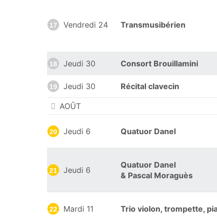
Vendredi 24
Transmusibérien
17
Jeudi 30
Consort Brouillamini
18
Jeudi 30
Récital clavecin
19
AOÛT
Jeudi 6
Quatuor Danel
20
Quatuor Danel
Jeudi 6
21
& Pascal Moraguès
Mardi 11
Trio violon, trompette, pi
22