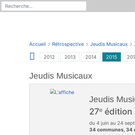
Rechercher
Recherche sur le site
Accueil
Rétrospective
Jeudis Musicaux
2012
2013
2014
2015
20
Jeudis Musicaux
Jeudis Mus
e
27
édition
du 4 juin au 24 se
34 communes, 34 