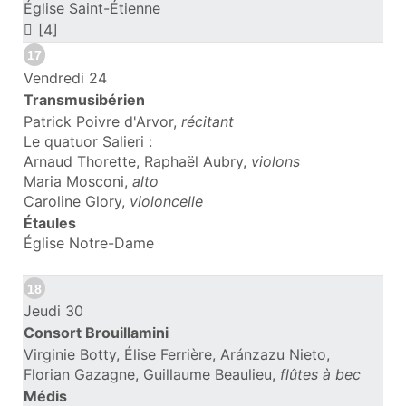
Église Saint-Étienne
[4]
17
Vendredi 24
Transmusibérien
Patrick Poivre d'Arvor,
récitant
Le quatuor Salieri :
Arnaud Thorette, Raphaël Aubry,
violons
Maria Mosconi,
alto
Caroline Glory,
violoncelle
Étaules
Église Notre-Dame
18
Jeudi 30
Consort Brouillamini
Virginie Botty, Élise Ferrière, Aránzazu Nieto,
Florian Gazagne, Guillaume Beaulieu,
flûtes à bec
Médis