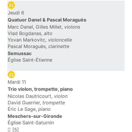
21
Jeudi 6
Quatuor Danel & Pascal Moraguès
Marc Danel, Gilles Millet,
violons
Vlad Bogdanas,
alto
Yovan Markovitc,
violoncelle
Pascal Moraguès,
clarinette
Semussac
Église Saint-Étienne
22
Mardi 11
Trio violon, trompette, piano
Nicolas Dautricourt,
violon
David Guerrier,
trompette
Éric Le Sage,
piano
Meschers-sur-Gironde
Église Saint-Saturnin
[5]