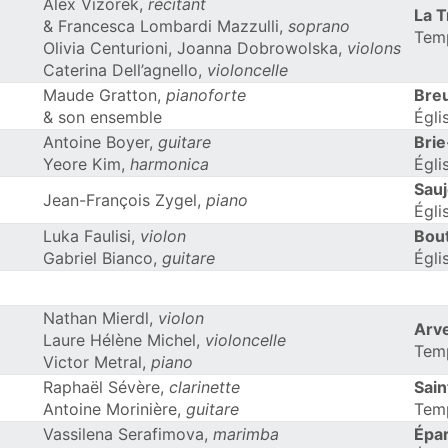
Alex Vizorek,
récitant
La 
& Francesca Lombardi Mazzulli,
soprano
Tem
Olivia Centurioni, Joanna Dobrowolska,
violons
Caterina Dell’agnello,
violoncelle
Maude Gratton,
pianoforte
Breu
& son ensemble
Égli
Antoine Boyer,
guitare
Bri
Yeore Kim,
harmonica
Égli
Sau
Jean-François Zygel,
piano
Égli
Luka Faulisi,
violon
Bou
Gabriel Bianco,
guitare
Égli
Nathan Mierdl,
violon
Arve
Laure Hélène Michel,
violoncelle
Tem
Victor Metral,
piano
Raphaël Sévère,
clarinette
Sain
Antoine Morinière,
guitare
Tem
Vassilena Serafimova,
marimba
Épa