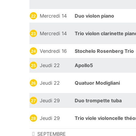
Mercredi 14
Duo violon piano
22
Mercredi 14
Trio violon clarinette pian
23
Vendredi 16
Stochelo Rosenberg Trio
24
Jeudi 22
Apollo5
25
Jeudi 22
Quatuor Modigliani
26
Jeudi 29
Duo trompette tuba
27
Jeudi 29
Trio viole violoncelle thé
28
SEPTEMBRE