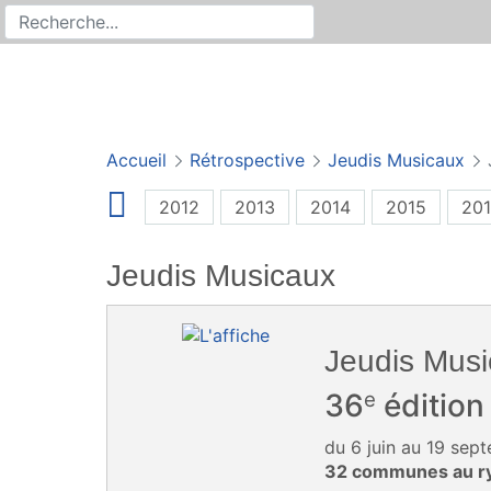
Rechercher
Recherche sur le site
Accueil
Rétrospective
Jeudis Musicaux
2012
2013
2014
2015
20
Jeudis Musicaux
Jeudis Mus
e
36
édition
du 6 juin au 19 se
32 communes au ry