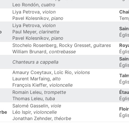
Leo Rondón,
cuatro
Liya Petrova,
violon
Chai
Pavel Kolesnikov,
piano
Tem
Liya Petrova,
violon
Sai
o
Paul Meyer,
clarinette
Égli
Pavel Kolesnikov,
piano
Stochelo Rosenberg, Rocky Gresset,
guitares
Roy
William Brunard,
contrebasse
Égli
Sai
Chanteurs a cappella
Égli
Amaury Coeytaux, Loïc Rio,
violons
Tal
Laurent Marfaing,
alto
Égli
François Kieffer,
violoncelle
Romain Leleu,
trompette
Étau
Thomas Leleu,
tuba
Égli
Salomé Gasselin,
viole
Floi
orbe
Léo Ispir,
violoncelle
Égli
Jonathan Zehnder,
théorbe