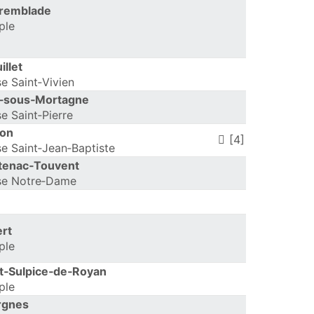
Tremblade
ple
illet
se Saint‑Vivien
e‑sous‑Mortagne
se Saint‑Pierre
jon
[4]
se Saint‑Jean‑Baptiste
tenac‑Touvent
se Notre‑Dame
rt
ple
t‑Sulpice‑de‑Royan
ple
rgnes