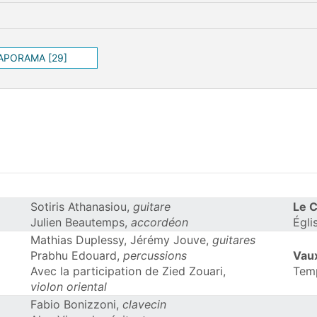
IAPORAMA [29]
Sotiris Athanasiou,
guitare
Le 
Julien Beautemps,
accordéon
Égli
Mathias Duplessy, Jérémy Jouve,
guitares
Prabhu Edouard,
percussions
Vau
Avec la participation de Zied Zouari,
Tem
violon oriental
Fabio Bonizzoni,
clavecin