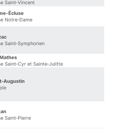
se Saint‑Vincent
me-Écluse
se Notre‑Dame
zac
se Saint‑Symphorien
 Mathes
se Saint‑Cyr et Sainte‑Julitte
t‑Augustin
ple
zan
se Saint‑Pierre