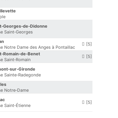
llevette
ple
nt‑Georges‑de‑Didonne
se Saint‑Georges
an
[5]
se Notre Dame des Anges à Pontaillac
nt‑Romain‑de‑Benet
[5]
se Saint‑Romain
mont‑sur‑Gironde
se Sainte‑Radegonde
les
se Notre‑Dame
rac
[5]
se Saint‑Étienne