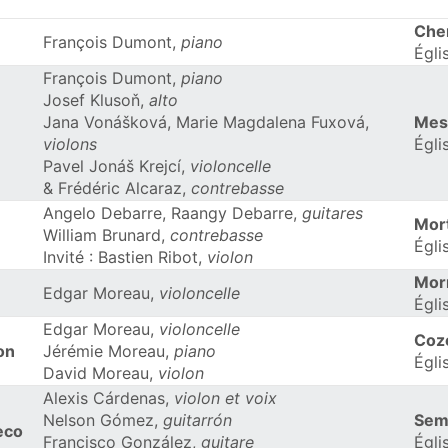
Che
François Dumont,
piano
Égli
François Dumont,
piano
Josef Klusoň,
alto
Jana Vonášková, Marie Magdalena Fuxová,
Mes
violons
Égli
Pavel Jonáš Krejcí,
violoncelle
& Frédéric Alcaraz,
contrebasse
Angelo Debarre, Raangy Debarre,
guitares
Mor
William Brunard,
contrebasse
Égli
Invité : Bastien Ribot,
violon
Mor
Edgar Moreau,
violoncelle
Égli
Edgar Moreau,
violoncelle
Coz
lon
Jérémie Moreau,
piano
Égli
David Moreau,
violon
Alexis Cárdenas,
violon et voix
Nelson Gómez,
guitarrón
Sem
eco
Francisco González,
guitare
Égli