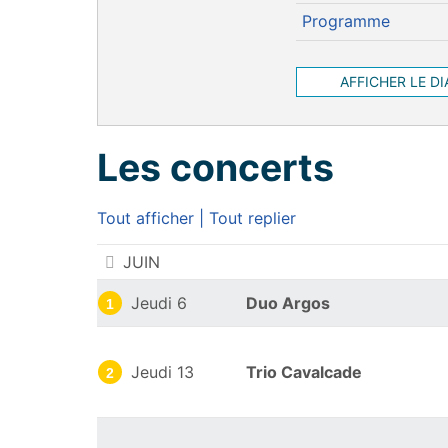
Programme
AFFICHER LE D
Les concerts
Tout afficher
|
Tout replier
Les concerts
JUIN
Jeudi 6
Duo Argos
1
Jeudi 13
Trio Cavalcade
2