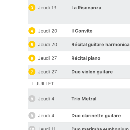
Jeudi 13
La Risonanza
3
Jeudi 20
Il Convito
4
Jeudi 20
Récital guitare harmonica
5
Jeudi 27
Récital piano
6
Jeudi 27
Duo violon guitare
7
JUILLET
Jeudi 4
Trio Metral
8
Jeudi 4
Duo clarinette guitare
9
Jeudi 11
Duo marimba euphonium
10