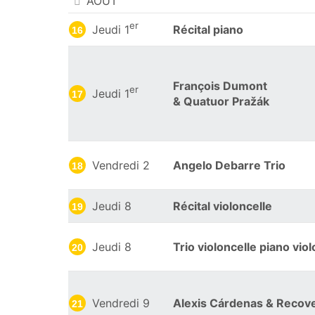
AOÛT
er
Jeudi 1
Récital piano
16
François Dumont
er
Jeudi 1
17
& Quatuor Pražák
Vendredi 2
Angelo Debarre Trio
18
Jeudi 8
Récital violoncelle
19
Jeudi 8
Trio violoncelle piano vio
20
Vendredi 9
Alexis Cárdenas & Recov
21