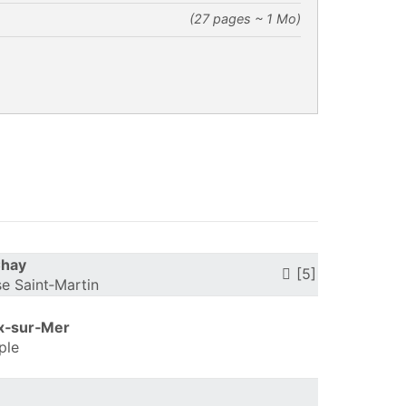
(27 pages ~ 1 Mo)
Chay
[5]
se Saint‑Martin
x‑sur‑Mer
ple