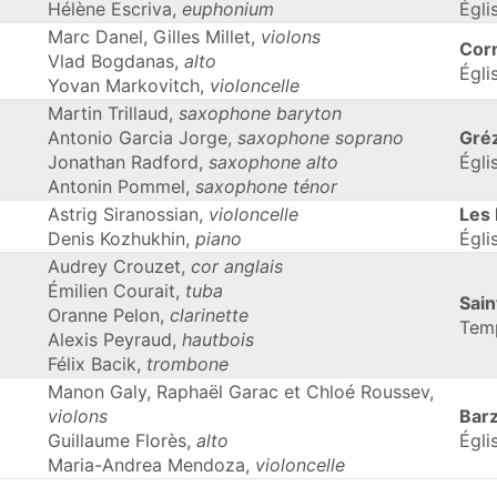
Hélène Escriva,
euphonium
Égli
Marc Danel, Gilles Millet,
violons
Cor
Vlad Bogdanas,
alto
Égli
Yovan Markovitch,
violoncelle
Martin Trillaud,
saxophone baryton
Antonio Garcia Jorge,
saxophone soprano
Gré
Jonathan Radford,
saxophone alto
Égli
Antonin Pommel,
saxophone ténor
Astrig Siranossian,
violoncelle
Les
Denis Kozhukhin,
piano
Égli
Audrey Crouzet,
cor anglais
Émilien Courait,
tuba
Sain
Oranne Pelon,
clarinette
Tem
Alexis Peyraud,
hautbois
Félix Bacik,
trombone
Manon Galy, Raphaël Garac et Chloé Roussev,
violons
Bar
Guillaume Florès,
alto
Égli
Maria-Andrea Mendoza,
violoncelle