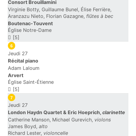
Consort Brouillamini
Virginie Botty, Guillaume Bunel, Élise Ferrière,
Aranzazu Nieto, Florian Gazagne,
flûtes à bec
Boutenac-Touvent
Église Notre-Dame
[5]
6
Jeudi 27
Récital piano
Adam Laloum
Arvert
Église Saint-Étienne
[5]
7
Jeudi 27
London Haydn Quartet & Eric Hoeprich,
clarinette
Catherine Manson, Michael Gurevich,
violons
James Boyd,
alto
Richard Lester,
violoncelle