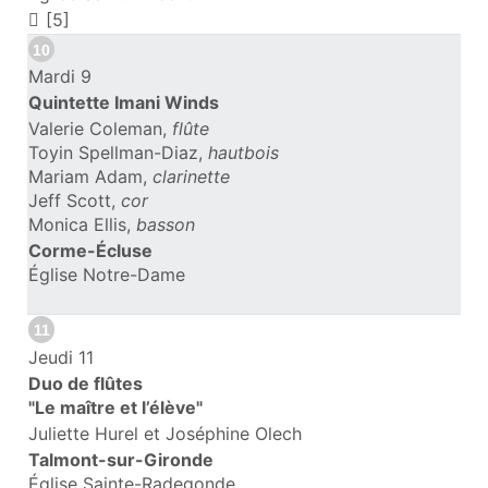
[5]
10
Mardi 9
Quintette Imani Winds
Valerie Coleman,
flûte
Toyin Spellman-Diaz,
hautbois
Mariam Adam,
clarinette
Jeff Scott,
cor
Monica Ellis,
basson
Corme-Écluse
Église Notre-Dame
11
Jeudi 11
Duo de flûtes
"Le maître et l’élève"
Juliette Hurel et Joséphine Olech
Talmont-sur-Gironde
Église Sainte-Radegonde