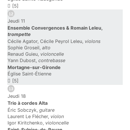
[5]
12
Jeudi 11
Ensemble Convergences & Romain Leleu,
trompette
Cécile Agator, Cécile Peyrol Leleu,
violons
Sophie Groseil,
alto
Renaud Guieu,
violoncelle
Yann Dubost,
contrebasse
Mortagne-sur-Gironde
Église Saint-Étienne
[5]
13
Jeudi 18
Trio à cordes Alta
Éric Sobczyk,
guitare
Laurent Le Flécher,
violon
Igor Kiritchenko,
violoncelle
Saint-Sulpice-de-Royan