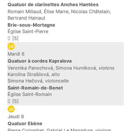
Quatuor de clarinettes Anches Hantées
Romain Millaud, Élise Marre, Nicolas Châtelain,
Bertrand Hainaut
Brie-sous-Mortagne
Église Saint-Pierre
[5]
19
Mardi 6
Quatuor à cordes Kapralova
Veronika Panochová, Simona Hurníková,
violons
Karolína Strašilová,
alto
Simona Hečová,
violoncelle
Saint-Romain-de-Benet
Église Saint-Romain
[5]
20
Jeudi 8
Quatuor Ebène
Pierre Colombet, Gabriel Le Magadure,
violons