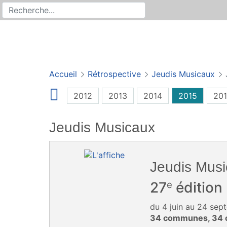
Rechercher
Recherche sur le site
Accueil
Rétrospective
Jeudis Musicaux
2012
2013
2014
2015
20
Jeudis Musicaux
Jeudis Mus
e
27
édition
du 4 juin au 24 se
34 communes, 34 