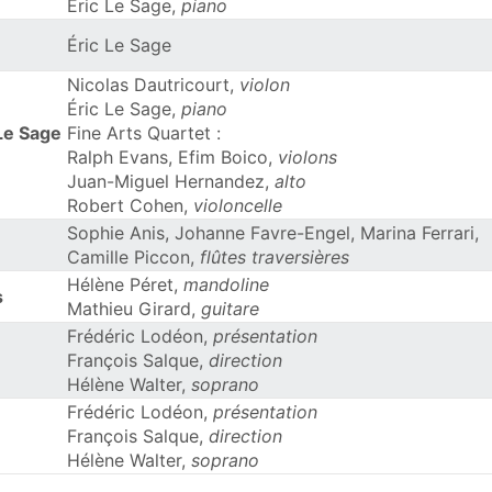
Éric Le Sage,
piano
Éric Le Sage
Nicolas Dautricourt,
violon
Éric Le Sage,
piano
 Le Sage
Fine Arts Quartet :
Ralph Evans, Efim Boico,
violons
Juan-Miguel Hernandez,
alto
Robert Cohen,
violoncelle
Sophie Anis, Johanne Favre-Engel, Marina Ferrari,
Camille Piccon,
flûtes traversières
Hélène Péret,
mandoline
s
Mathieu Girard,
guitare
Frédéric Lodéon,
présentation
François Salque,
direction
Hélène Walter,
soprano
Frédéric Lodéon,
présentation
François Salque,
direction
Hélène Walter,
soprano