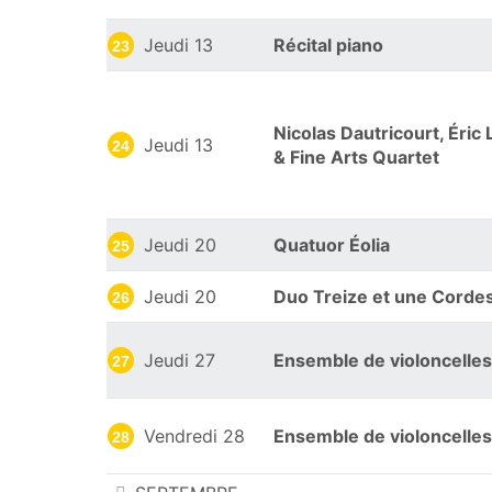
Jeudi 13
Récital piano
23
Nicolas Dautricourt, Éric
Jeudi 13
24
& Fine Arts Quartet
Jeudi 20
Quatuor Éolia
25
Jeudi 20
Duo Treize et une Corde
26
Jeudi 27
Ensemble de violoncelles
27
Vendredi 28
Ensemble de violoncelles
28