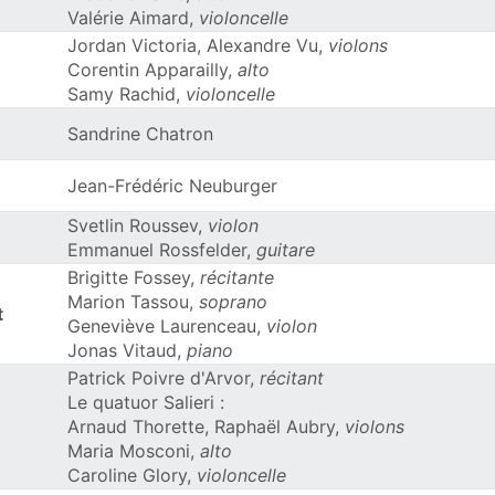
Valérie Aimard,
violoncelle
Jordan Victoria, Alexandre Vu,
violons
Corentin Apparailly,
alto
Samy Rachid,
violoncelle
Sandrine Chatron
Jean-Frédéric Neuburger
Svetlin Roussev,
violon
Emmanuel Rossfelder,
guitare
Brigitte Fossey,
récitante
Marion Tassou,
soprano
t
Geneviève Laurenceau,
violon
Jonas Vitaud,
piano
Patrick Poivre d'Arvor,
récitant
Le quatuor Salieri :
Arnaud Thorette, Raphaël Aubry,
violons
Maria Mosconi,
alto
Caroline Glory,
violoncelle