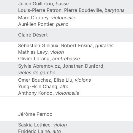
Julien Guilloton,
basse
Louis-Pierre Patron, Pierre Boudeville,
barytons
Marc Coppey,
violoncelle
Aurélien Pontier,
piano
Claire Désert
Sébastien Giniaux, Robert Ensina,
guitares
Mathias Levy,
violon
Olivier Lorang,
contrebasse
Sylvia Abramovicz, Jonathan Dunford,
violes de gambe
Omer Bouchez, Elise Liu,
violons
Yung-Hsin Chang,
alto
Anthony Kondo,
violoncelle
Jérôme Pernoo
Saskia Lethiec,
violon
Frédéric Lainé,
alto