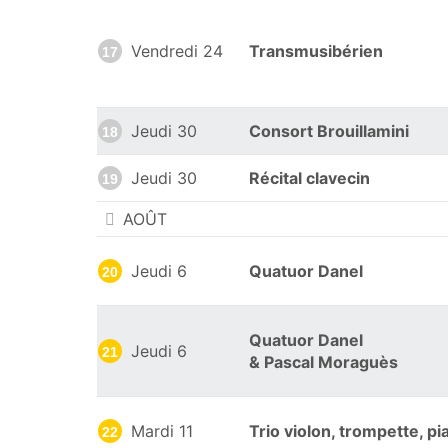
Vendredi 24
Transmusibérien
17
Jeudi 30
Consort Brouillamini
18
Jeudi 30
Récital clavecin
19
AOÛT
Jeudi 6
Quatuor Danel
20
Quatuor Danel
Jeudi 6
21
& Pascal Moraguès
Mardi 11
Trio violon, trompette, pi
22