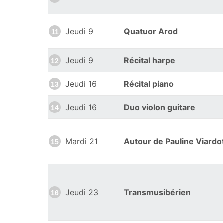
Jeudi 9
Quatuor Arod
11
Jeudi 9
Récital harpe
12
Jeudi 16
Récital piano
13
Jeudi 16
Duo violon guitare
14
Mardi 21
Autour de Pauline Viardo
15
Jeudi 23
Transmusibérien
16