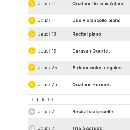
Jeudi 11
Quatuor de voix A’dam
3
Jeudi 11
Duo violoncelle piano
4
Jeudi 18
Récital piano
5
Jeudi 18
Caravan Quartet
6
Jeudi 25
À deux violes esgales
7
Jeudi 25
Quatuor Hermès
8
JUILLET
Jeudi 2
Récital violoncelle
9
Jeudi 2
Trio à cordes
10