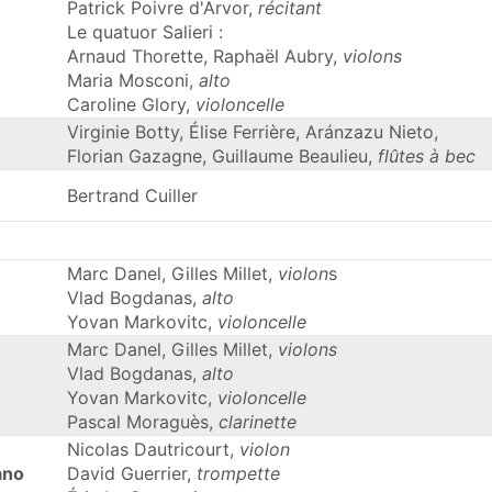
Patrick Poivre d'Arvor,
récitant
Le quatuor Salieri :
Arnaud Thorette, Raphaël Aubry,
violons
Maria Mosconi,
alto
Caroline Glory,
violoncelle
Virginie Botty, Élise Ferrière, Aránzazu Nieto,
Florian Gazagne, Guillaume Beaulieu,
flûtes à bec
Bertrand Cuiller
Marc Danel, Gilles Millet,
violon
s
Vlad Bogdanas,
alto
Yovan Markovitc,
violoncelle
Marc Danel, Gilles Millet,
violons
Vlad Bogdanas,
alto
Yovan Markovitc,
violoncelle
Pascal Moraguès,
clarinette
Nicolas Dautricourt,
violon
ano
David Guerrier,
trompette