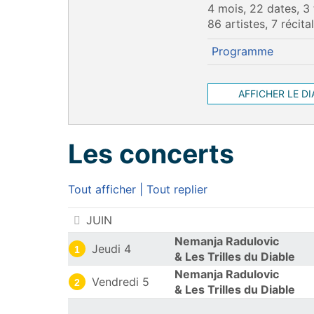
4 mois, 22 dates, 3
86 artistes, 7 récita
Programme
AFFICHER LE D
Les concerts
Tout afficher
|
Tout replier
Les concerts
JUIN
Nemanja Radulovic
Jeudi 4
1
& Les Trilles du Diable
Nemanja Radulovic
Vendredi 5
2
& Les Trilles du Diable