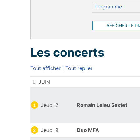
Programme
AFFICHER LE D
Les concerts
Tout afficher
|
Tout replier
Les concerts
JUIN
Jeudi 2
Romain Leleu Sextet
1
Jeudi 9
Duo MFA
2