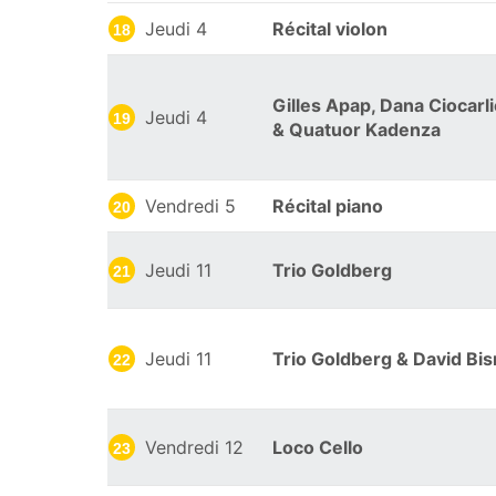
Jeudi 4
Récital violon
18
Gilles Apap, Dana Ciocarl
Jeudi 4
19
& Quatuor Kadenza
Vendredi 5
Récital piano
20
Jeudi 11
Trio Goldberg
21
Jeudi 11
Trio Goldberg & David Bi
22
Vendredi 12
Loco Cello
23