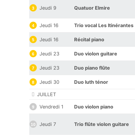
Jeudi 9
Quatuor Elmire
3
Jeudi 16
Trio vocal Les Itinérantes
4
Jeudi 16
Récital piano
5
Jeudi 23
Duo violon guitare
6
Jeudi 23
Duo piano flûte
7
Jeudi 30
Duo luth ténor
8
JUILLET
Vendredi 1
Duo violon piano
9
Jeudi 7
Trio flûte violon guitare
10