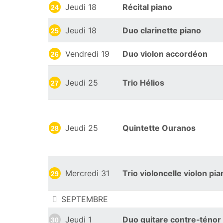
Jeudi 18
Récital piano
24
Jeudi 18
Duo clarinette piano
25
Vendredi 19
Duo violon accordéon
26
Jeudi 25
Trio Hélios
27
Jeudi 25
Quintette Ouranos
28
Mercredi 31
Trio violoncelle violon pi
29
SEPTEMBRE
Jeudi 1
Duo guitare contre‑ténor
30