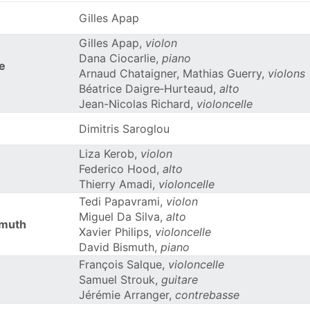
Gilles Apap
Gilles Apap,
violon
Dana Ciocarlie,
piano
ie
Arnaud Chataigner, Mathias Guerry,
violons
Béatrice Daigre‑Hurteaud,
alto
Jean-Nicolas Richard,
violoncelle
Dimitris Saroglou
Liza Kerob,
violon
Federico Hood,
alto
Thierry Amadi,
violoncelle
Tedi Papavrami,
violon
Miguel Da Silva,
alto
smuth
Xavier Philips,
violoncelle
David Bismuth,
piano
François Salque,
violoncelle
Samuel Strouk,
guitare
Jérémie Arranger,
contrebasse