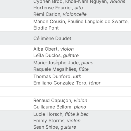
Cyprien Brod, Khoa‑Nam Nguyen,
violons
Hortense Fourrier,
alto
Rémi Carlon,
violoncelle
Manon Cousin, Pauline Langlois de Swarte,
Élodie Pont
Célimène Daudet
Alba Obert,
violon
Leïla Duclos,
guitare
Marie-Josèphe Jude,
piano
Raquele Magalhães,
flûte
Thomas Dunford,
luth
Emiliano Gonzalez‑Toro,
ténor
Renaud Capuçon,
violon
Guillaume Bellom,
piano
Lucie Horsch,
flûte à bec
Emmy Storms,
violon
Sean Shibe,
guitare