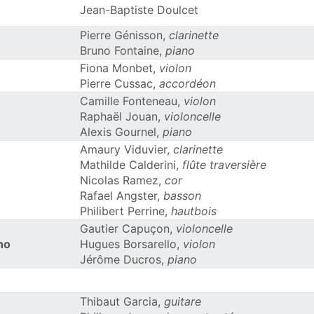
Jean-Baptiste Doulcet
Pierre Génisson,
clarinette
Bruno Fontaine,
piano
Fiona Monbet,
violon
Pierre Cussac,
accordéon
Camille Fonteneau,
violon
Raphaël Jouan,
violoncelle
Alexis Gournel,
piano
Amaury Viduvier,
clarinette
Mathilde Calderini,
flûte traversière
Nicolas Ramez,
cor
Rafael Angster,
basson
Philibert Perrine,
hautbois
Gautier Capuçon,
violoncelle
ano
Hugues Borsarello,
violon
Jérôme Ducros,
piano
Thibaut Garcia,
guitare