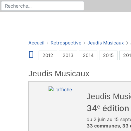
Rechercher
Recherche sur le site
Accueil
Rétrospective
Jeudis Musicaux
2012
2013
2014
2015
20
Jeudis Musicaux
Jeudis Mus
e
34
édition
du 2 juin au 15 se
33 communes, 33 