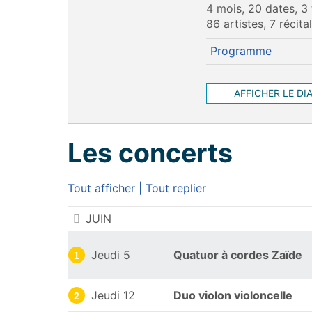
4 mois, 20 dates, 3
86 artistes, 7 récita
Programme
AFFICHER LE DI
Les concerts
Tout afficher
|
Tout replier
Les concerts
JUIN
Jeudi 5
Quatuor à cordes Zaïde
1
Jeudi 12
Duo violon violoncelle
2