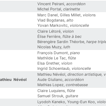
Vincent Peirani,
accordéon
Michel Portal,
clarinette
Marc Danel, Gilles Millet,
violon
s
Vlad Bogdanas,
alto
Yovan Markovitc,
violoncelle
Claire Létoré,
violon
Élise Ferrière,
flûte à bec
Bérengère Sardin Théorbe,
harpe tripl
Nicolas Muzy,
luth
François Dumont,
piano
Mathilde Le Tac,
flûte
Elsa Grether,
violon
Ingrid Schoenlaub
,
violoncelle
Mathieu Névéol,
direction artistique, 
athieu Névéol
Aude Giuliano,
accordéon
Mathias Lopez,
contrebasse
Claire Luquiens,
flûte
Samuel Strouk
,
guitare
Lyodoh Kaneko, Young-Eun Koo,
viol