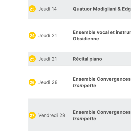
Jeudi 14
Quatuor Modigliani & Ed
23
Ensemble vocal et instru
Jeudi 21
24
Obsidienne
Jeudi 21
Récital piano
25
Ensemble Convergences 
Jeudi 28
26
trompette
Ensemble Convergences 
Vendredi 29
27
trompette