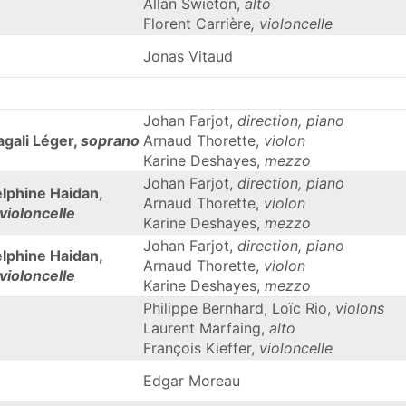
Allan Swieton,
alto
Florent Carrière
,
violoncelle
Jonas Vitaud
Johan Farjot,
direction, piano
gali Léger,
soprano
Arnaud Thorette,
violon
Karine Deshayes,
mezzo
Johan Farjot,
direction, piano
lphine Haidan,
Arnaud Thorette,
violon
violoncelle
Karine Deshayes,
mezzo
Johan Farjot,
direction, piano
lphine Haidan,
Arnaud Thorette,
violon
violoncelle
Karine Deshayes,
mezzo
Philippe Bernhard, Loïc Rio,
violons
Laurent Marfaing,
alto
François Kieffer,
violoncelle
Edgar Moreau