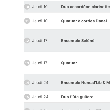
Jeudi 10
Duo accordéon clarinette
10
Jeudi 10
Quatuor à cordes Danel
11
Jeudi 17
Ensemble Séléné
12
Jeudi 17
Quatuor
13
Jeudi 24
Ensemble Nomad’Lib & M
14
Jeudi 24
Duo flûte guitare
15