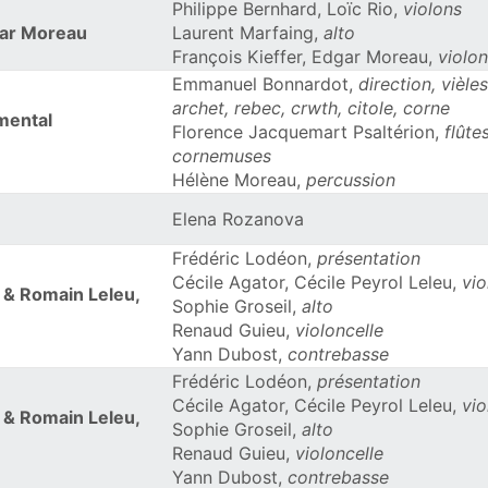
Philippe Bernhard, Loïc Rio,
violons
gar Moreau
Laurent Marfaing,
alto
François Kieffer, Edgar Moreau,
violon
Emmanuel Bonnardot,
direction, vièles
archet, rebec, crwth, citole, corne
mental
Florence Jacquemart Psaltérion,
flûte
cornemuses
Hélène Moreau,
percussion
Elena Rozanova
Frédéric Lodéon,
présentation
Cécile Agator, Cécile Peyrol Leleu,
vio
& Romain Leleu,
Sophie Groseil,
alto
Renaud Guieu,
violoncelle
Yann Dubost,
contrebasse
Frédéric Lodéon,
présentation
Cécile Agator, Cécile Peyrol Leleu,
vio
& Romain Leleu,
Sophie Groseil,
alto
Renaud Guieu,
violoncelle
Yann Dubost,
contrebasse