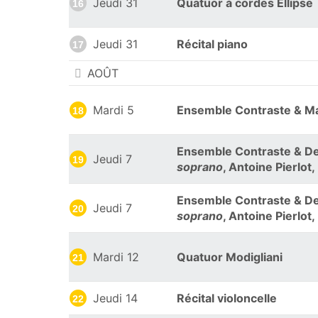
Jeudi 31
Quatuor à cordes Ellipse
16
Jeudi 31
Récital piano
17
AOÛT
Mardi 5
Ensemble Contraste & Ma
18
Ensemble Contraste & De
Jeudi 7
19
soprano
, Antoine Pierlot,
Ensemble Contraste & De
Jeudi 7
20
soprano
, Antoine Pierlot,
Mardi 12
Quatuor Modigliani
21
Jeudi 14
Récital violoncelle
22