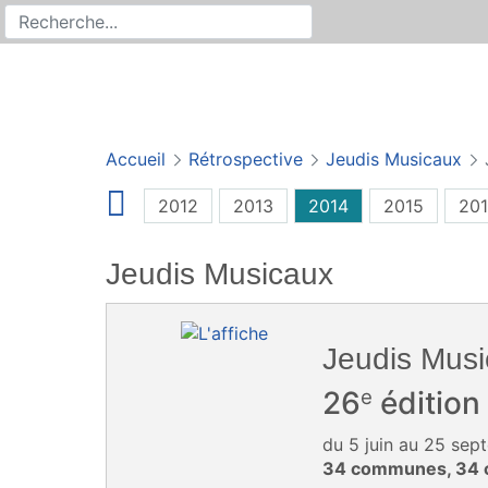
Rechercher
Recherche sur le site
Accueil
Rétrospective
Jeudis Musicaux
2012
2013
2014
2015
20
Jeudis Musicaux
Jeudis Mus
e
26
édition
du 5 juin au 25 se
34 communes, 34 