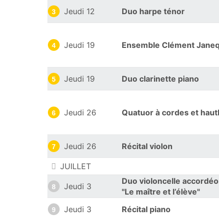
Jeudi 12
Duo harpe ténor
3
Jeudi 19
Ensemble Clément Janeq
4
Jeudi 19
Duo clarinette piano
5
Jeudi 26
Quatuor à cordes et haut
6
Jeudi 26
Récital violon
7
JUILLET
Duo violoncelle accordé
Jeudi 3
8
"Le maître et l’élève"
Jeudi 3
Récital piano
9