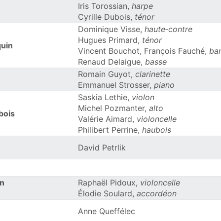
Iris Torossian,
harpe
Cyrille Dubois,
ténor
Dominique Visse,
haute‑contre
Hugues Primard,
ténor
uin
Vincent Bouchot, François Fauché,
ba
Renaud Delaigue,
basse
Romain Guyot,
clarinette
Emmanuel Strosser,
piano
Saskia Lethie,
violon
Michel Pozmanter,
alto
bois
Valérie Aimard,
violoncelle
Philibert Perrine,
haubois
David Petrlik
on
Raphaël Pidoux,
violoncelle
Élodie Soulard,
accordéon
Anne Queffélec