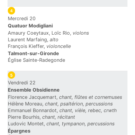
4
Mercredi 20
Quatuor Modigliani
Amaury Coeytaux, Loïc Rio,
violons
Laurent Marfaing,
alto
François Kieffer,
violoncelle
Talmont-sur-Gironde
Église Sainte-Radegonde
5
Vendredi 22
Ensemble Obsidienne
Florence Jacquemart,
chant, flûtes et cornemuses
Hélène Moreau,
chant, psaltérion, percussions
Emmanuel Bonnardot,
chant, vièle, rebec, crwth
Pierre Bourhis,
chant, récitant
Ludovic Montet,
chant, tympanon, percussions
Épargnes