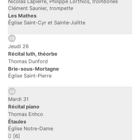
Nicolas Lapierre, Philippe Lorthios,
trombones
Clément Saunier,
trompette
Les Mathes
Église Saint-Cyr et Sainte‑Julitte
15
Jeudi 26
Récital luth, théorbe
Thomas Dunford
Brie-sous-Mortagne
Église Saint-Pierre
16
Mardi 31
Récital piano
Thomas Enhco
Étaules
Église Notre-Dame
[6]