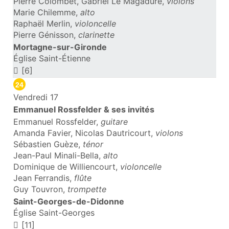
Pierre Colombet, Gabriel Le Magadure,
violons
Marie Chilemme,
alto
Raphaël Merlin,
violoncelle
Pierre Génisson,
clarinette
Mortagne-sur-Gironde
Église Saint-Étienne
[6]
24
Vendredi 17
Emmanuel Rossfelder & ses invités
Emmanuel Rossfelder,
guitare
Amanda Favier, Nicolas Dautricourt,
violons
Sébastien Guèze,
ténor
Jean-Paul Minali-Bella,
alto
Dominique de Williencourt,
violoncelle
Jean Ferrandis,
flûte
Guy Touvron,
trompette
Saint-Georges-de-Didonne
Église Saint-Georges
[11]