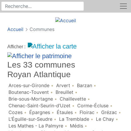
Rechercher
Recherche sur le site
Accueil
Communes
Afficher :
Les 33 communes
Royan Atlantique
Arces-sur-Gironde
Arvert
Barzan
Boutenac-Touvent
Breuillet
Brie-sous-Mortagne
Chaillevette
Chenac-Saint-Seurin-d’Uzet
Corme-Écluse
Cozes
Épargnes
Étaules
Floirac
Grézac
L’Éguille-sur-Seudre
La Tremblade
Le Chay
Les Mathes - La Palmyre
Médis