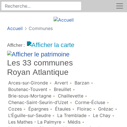
Rechercher
Recherche sur le site
Accueil
Communes
Afficher :
Les 33 communes
Royan Atlantique
Arces-sur-Gironde
Arvert
Barzan
Boutenac-Touvent
Breuillet
Brie-sous-Mortagne
Chaillevette
Chenac-Saint-Seurin-d’Uzet
Corme-Écluse
Cozes
Épargnes
Étaules
Floirac
Grézac
L’Éguille-sur-Seudre
La Tremblade
Le Chay
Les Mathes - La Palmyre
Médis