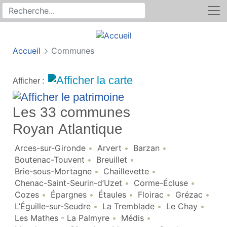
Rechercher
Recherche sur le site
Accueil
Communes
Afficher :
Les 33 communes
Royan Atlantique
Arces-sur-Gironde
Arvert
Barzan
Boutenac-Touvent
Breuillet
Brie-sous-Mortagne
Chaillevette
Chenac-Saint-Seurin-d’Uzet
Corme-Écluse
Cozes
Épargnes
Étaules
Floirac
Grézac
L’Éguille-sur-Seudre
La Tremblade
Le Chay
Les Mathes - La Palmyre
Médis