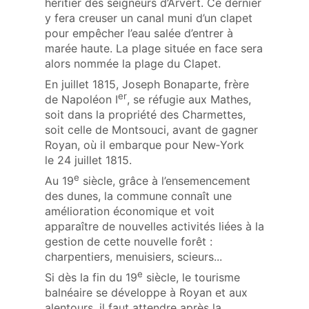
héritier des seigneurs d’Arvert. Ce dernier
y fera creuser un canal muni d’un clapet
pour empêcher l’eau salée d’entrer à
marée haute. La plage située en face sera
alors nommée la plage du Clapet.
En juillet 1815, Joseph Bonaparte, frère
er
de Napoléon I
, se réfugie aux Mathes,
soit dans la propriété des Charmettes,
soit celle de Montsouci, avant de gagner
Royan, où il embarque pour New‑York
le 24 juillet 1815.
e
Au 19
siècle, grâce à l’ensemencement
des dunes, la commune connaît une
amélioration économique et voit
apparaître de nouvelles activités liées à la
gestion de cette nouvelle forêt :
charpentiers, menuisiers, scieurs...
e
Si dès la fin du 19
siècle, le tourisme
balnéaire se développe à Royan et aux
alentours, il faut attendre après la