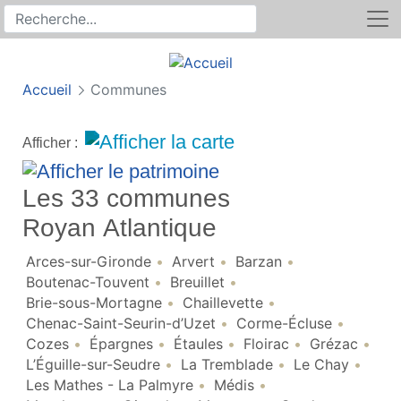
Rechercher
Recherche sur le site
Accueil
Communes
Afficher :
Les 33 communes
Royan Atlantique
Arces-sur-Gironde
Arvert
Barzan
Boutenac-Touvent
Breuillet
Brie-sous-Mortagne
Chaillevette
Chenac-Saint-Seurin-d’Uzet
Corme-Écluse
Cozes
Épargnes
Étaules
Floirac
Grézac
L’Éguille-sur-Seudre
La Tremblade
Le Chay
Les Mathes - La Palmyre
Médis