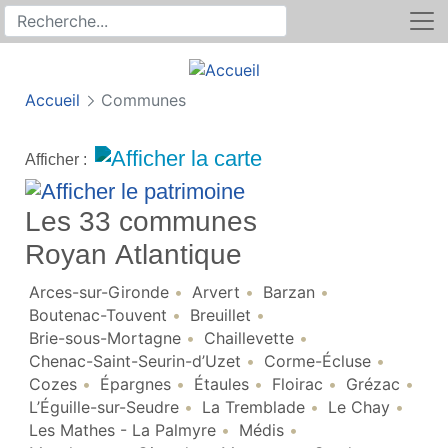
Rechercher
Recherche sur le site
Accueil
Communes
Afficher :
Les 33 communes
Royan Atlantique
Arces-sur-Gironde
Arvert
Barzan
Boutenac-Touvent
Breuillet
Brie-sous-Mortagne
Chaillevette
Chenac-Saint-Seurin-d’Uzet
Corme-Écluse
Cozes
Épargnes
Étaules
Floirac
Grézac
L’Éguille-sur-Seudre
La Tremblade
Le Chay
Les Mathes - La Palmyre
Médis