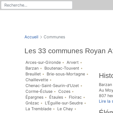
Rechercher
Recherche sur le site
Accueil
Communes
Les 33 communes Royan At
Arces-sur-Gironde
Arvert
Barzan
Boutenac-Touvent
Breuillet
Brie-sous-Mortagne
Hist
Chaillevette
Barzan 
Chenac-Saint-Seurin-d’Uzet
Au Moye
Corme-Écluse
Cozes
807 hec
Épargnes
Étaules
Floirac
Lire la s
Grézac
L’Éguille-sur-Seudre
La Tremblade
Le Chay
Élém