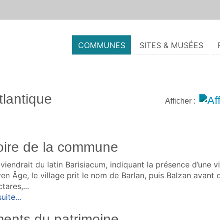
COMMUNES
SITES & MUSÉES
lantique
Afficher :
oire de la commune
viendrait du latin Barisiacum, indiquant la présence d’une vil
n Âge, le village prit le nom de Barlan, puis Balzan avant 
tares,...
uite...
ents du patrimoine