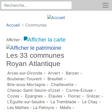
Rechercher
Recherche sur le site
Accueil
Communes
Afficher :
Les 33 communes
Royan Atlantique
Arces-sur-Gironde
Arvert
Barzan
Boutenac-Touvent
Breuillet
Brie-sous-Mortagne
Chaillevette
Chenac-Saint-Seurin-d’Uzet
Corme-Écluse
Cozes
Épargnes
Étaules
Floirac
Grézac
L’Éguille-sur-Seudre
La Tremblade
Le Chay
Les Mathes - La Palmyre
Médis