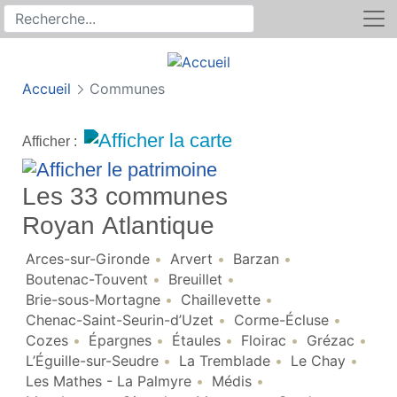
Rechercher
Recherche sur le site
Accueil
Communes
Afficher :
Les 33 communes
Royan Atlantique
Arces-sur-Gironde
Arvert
Barzan
Boutenac-Touvent
Breuillet
Brie-sous-Mortagne
Chaillevette
Chenac-Saint-Seurin-d’Uzet
Corme-Écluse
Cozes
Épargnes
Étaules
Floirac
Grézac
L’Éguille-sur-Seudre
La Tremblade
Le Chay
Les Mathes - La Palmyre
Médis