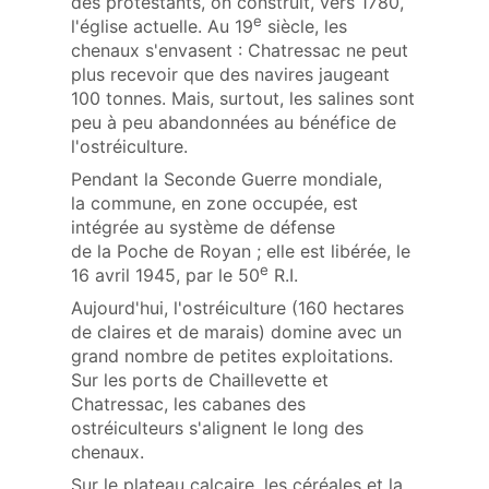
des protestants, on construit, vers 1780,
e
l'église actuelle. Au 19
siècle, les
chenaux s'envasent : Chatressac ne peut
plus recevoir que des navires jaugeant
100 tonnes. Mais, surtout, les salines sont
peu à peu abandonnées au bénéfice de
l'ostréiculture.
Pendant la Seconde Guerre mondiale,
la commune, en zone occupée, est
intégrée au système de défense
de la Poche de Royan ; elle est libérée, le
e
16 avril 1945, par le 50
R.I.
Aujourd'hui, l'ostréiculture (160 hectares
de claires et de marais) domine avec un
grand nombre de petites exploitations.
Sur les ports de Chaillevette et
Chatressac, les cabanes des
ostréiculteurs s'alignent le long des
chenaux.
Sur le plateau calcaire, les céréales et la