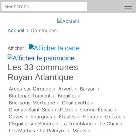
Rechercher
Recherche sur le site
Accueil
Communes
Afficher :
Les 33 communes
Royan Atlantique
Arces-sur-Gironde
Arvert
Barzan
Boutenac-Touvent
Breuillet
Brie-sous-Mortagne
Chaillevette
Chenac-Saint-Seurin-d’Uzet
Corme-Écluse
Cozes
Épargnes
Étaules
Floirac
Grézac
L’Éguille-sur-Seudre
La Tremblade
Le Chay
Les Mathes - La Palmyre
Médis