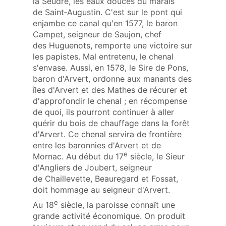
la Seudre, les eaux douces du marais
de Saint‑Augustin. C'est sur le pont qui
enjambe ce canal qu'en 1577, le baron
Campet, seigneur de Saujon, chef
des Huguenots, remporte une victoire sur
les papistes. Mal entretenu, le chenal
s'envase. Aussi, en 1578, le Sire de Pons,
baron d'Arvert, ordonne aux manants des
îles d'Arvert et des Mathes de récurer et
d'approfondir le chenal ; en récompense
de quoi, ils pourront continuer à aller
quérir du bois de chauffage dans la forêt
d'Arvert. Ce chenal servira de frontière
entre les baronnies d'Arvert et de
e
Mornac. Au début du 17
siècle, le Sieur
d'Angliers de Joubert, seigneur
de Chaillevette, Beauregard et Fossat,
doit hommage au seigneur d'Arvert.
e
Au 18
siècle, la paroisse connaît une
grande activité économique. On produit