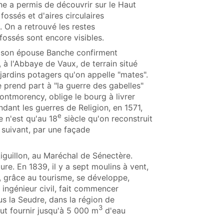
ne a permis de découvrir sur le Haut
ossés et d'aires circulaires
. On a retrouvé les restes
fossés sont encore visibles.
t son épouse Banche confirment
, à l'Abbaye de Vaux, de terrain situé
 jardins potagers qu'on appelle "mates".
 prend part à "la guerre des gabelles"
Montmorency, oblige le bourg à livrer
dant les guerres de Religion, en 1571,
e
e n'est qu'au 18
siècle qu'on reconstruit
e suivant, par une façade
Aiguillon, au Maréchal de Sénectère.
ture. En 1839, il y a sept moulins à vent,
, grâce au tourisme, se développe,
ingénieur civil, fait commencer
us la Seudre, dans la région de
3
ut fournir jusqu'à 5 000 m
d'eau