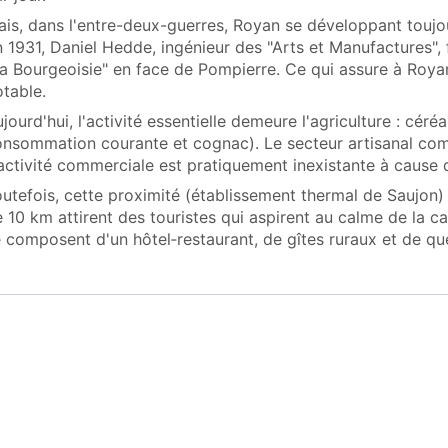
is, dans l'entre-deux-guerres, Royan se développant toujou
 1931, Daniel Hedde, ingénieur des "Arts et Manufactures", f
a Bourgeoisie" en face de Pompierre. Ce qui assure à Roy
table.
jourd'hui, l'activité essentielle demeure l'agriculture : céré
nsommation courante et cognac). Le secteur artisanal comp
activité commerciale est pratiquement inexistante à cause d
utefois, cette proximité (établissement thermal de Saujon)
 10 km attirent des touristes qui aspirent au calme de la c
 composent d'un hôtel‑restaurant, de gîtes ruraux et de qu