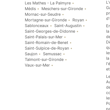
L'
Les Mathes - La Palmyre
Ga
Médis
Meschers-sur-Gironde
pr
Mornac-sur-Seudre
d'
Mortagne-sur-Gironde
Royan
Sablonceaux
Saint-Augustin
En
la
Saint-Georges-de-Didonne
de
Saint-Palais-sur-Mer
Dè
Saint-Romain-de-Benet
qu
Saint-Sulpice-de-Royan
le
Saujon
Semussac
la
Talmont-sur-Gironde
l'
Vaux-sur-Mer
et
Le
A
de
co
le
Po
pa