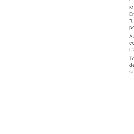
Ma
En
"L
po
Au
co
L'
To
de
se