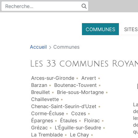
Rechercher
Recherche sur le site
COMMUNES
SITE
Accueil
Communes
Les 33 communes Royan
Arces-sur-Gironde
Arvert
Barzan
Boutenac-Touvent
Breuillet
Brie-sous-Mortagne
Chaillevette
La
Chenac-Saint-Seurin-d’Uzet
de
Corme-Écluse
Cozes
le
Épargnes
Étaules
Floirac
de
Grézac
L’Éguille-sur-Seudre
qu
La Tremblade
Le Chay