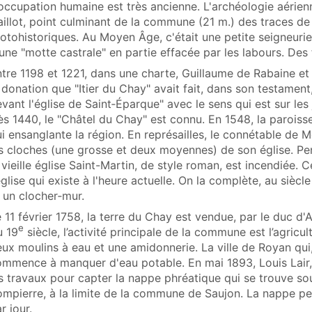
occupation humaine est très ancienne. L'archéologie aérien
illot, point culminant de la commune (21 m.) des traces de f
otohistoriques. Au Moyen Âge, c'était une petite seigneurie
une "motte castrale" en partie effacée par les labours. Des 
tre 1198 et 1221, dans une charte, Guillaume de Rabaine e
 donation que "Itier du Chay" avait fait, dans son testament
vant l'église de Saint‑Éparque" avec le sens qui est sur les
s 1440, le "Châtel du Chay" est connu. En 1548, la paroisse
i ensanglante la région. En représailles, le connétable de 
s cloches (une grosse et deux moyennes) de son église. Pen
 vieille église Saint-Martin, de style roman, est incendiée. C
église qui existe à l'heure actuelle. On la complète, au siècl
 un clocher‑mur.
 11 février 1758, la terre du Chay est vendue, par le duc d'
e
u 19
siècle, l’activité principale de la commune est l’agricul
ux moulins à eau et une amidonnerie. La ville de Royan qui
mmence à manquer d'eau potable. En mai 1893, Louis Lair, 
s travaux pour capter la nappe phréatique qui se trouve so
mpierre, à la limite de la commune de Saujon. La nappe pe
r jour.