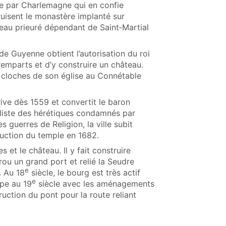
ue par Charlemagne qui en confie
ruisent le monastère implanté sur
uveau prieuré dépendant de Saint‑Martial
e Guyenne obtient l’autorisation du roi
e remparts et d’y construire un château.
t cloches de son église au Connétable
rive dès 1559 et convertit le baron
a liste des hérétiques condamnés par
 guerres de Religion, la ville subit
ruction du temple en 1682.
s et le château. Il y fait construire
rou un grand port et relié la Seudre
e
. Au 18
siècle, le bourg est très actif
e
ppe au 19
siècle avec les aménagements
truction du pont pour la route reliant