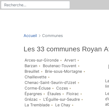
Rechercher
Recherche sur le site
Accueil
Communes
Les 33 communes Royan At
Arces-sur-Gironde
Arvert
Barzan
Boutenac-Touvent
Breuillet
Brie-sous-Mortagne
Chaillevette
La
Chenac-Saint-Seurin-d’Uzet
li
Corme-Écluse
Cozes
Le
Épargnes
Étaules
Floirac
d’
Grézac
L’Éguille-sur-Seudre
ab
La Tremblade
Le Chay