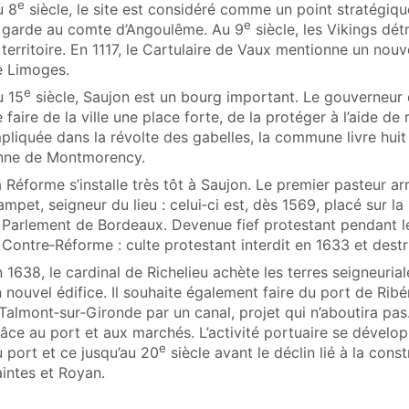
e
u 8
siècle, le site est considéré comme un point stratégiq
e
a garde au comte d’Angoulême. Au 9
siècle, les Vikings dét
 territoire. En 1117, le Cartulaire de Vaux mentionne un no
e Limoges.
e
u 15
siècle, Saujon est un bourg important. Le gouverneur d
 faire de la ville une place forte, de la protéger à l’aide d
pliquée dans la révolte des gabelles, la commune livre hui
nne de Montmorency.
 Réforme s’installe très tôt à Saujon. Le premier pasteur ar
mpet, seigneur du lieu : celui‑ci est, dès 1569, placé sur l
 Parlement de Bordeaux. Devenue fief protestant pendant les
 Contre‑Réforme : culte protestant interdit en 1633 et dest
 1638, le cardinal de Richelieu achète les terres seigneuriale
 nouvel édifice. Il souhaite également faire du port de Ribé
Talmont‑sur‑Gironde par un canal, projet qui n’aboutira pas
âce au port et aux marchés. L’activité portuaire se dévelo
e
 port et ce jusqu’au 20
siècle avant le déclin lié à la cons
intes et Royan.