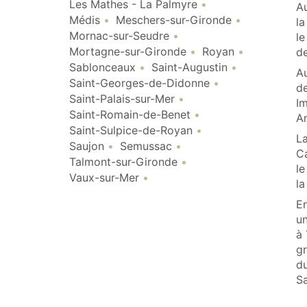
Les Mathes - La Palmyre
A
Médis
Meschers-sur-Gironde
l
Mornac-sur-Seudre
le
Mortagne-sur-Gironde
Royan
d
Sablonceaux
Saint-Augustin
A
Saint-Georges-de-Didonne
de
Saint-Palais-sur-Mer
Im
Saint-Romain-de-Benet
A
Saint-Sulpice-de-Royan
La
Saujon
Semussac
Ca
Talmont-sur-Gironde
le
Vaux-sur-Mer
la
En
un
à 
gr
du
Sa